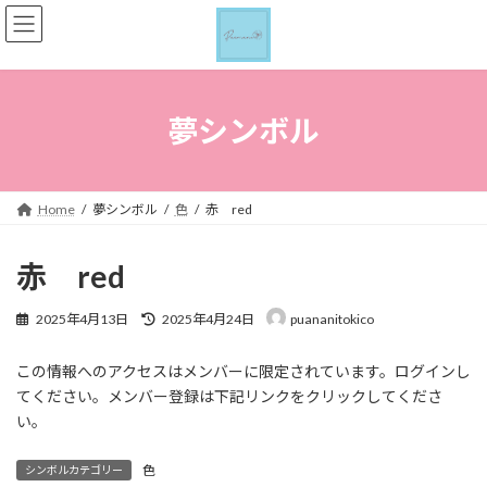
コ
ナ
ン
ビ
テ
ゲ
ン
ー
ツ
シ
へ
ョ
夢シンボル
ス
ン
キ
に
ッ
移
プ
動
Home
夢シンボル
色
赤 red
赤 red
最
2025年4月13日
2025年4月24日
puananitokico
終
更
この情報へのアクセスはメンバーに限定されています。ログインし
新
日
てください。メンバー登録は下記リンクをクリックしてくださ
時
い。
:
色
シンボルカテゴリー